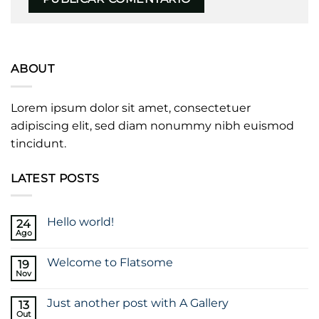
ABOUT
Lorem ipsum dolor sit amet, consectetuer
adipiscing elit, sed diam nonummy nibh euismod
tincidunt.
LATEST POSTS
Hello world!
24
Ago
Sem
comentários
em
Welcome to Flatsome
19
Hello
world!
Nov
Sem
comentários
em
Just another post with A Gallery
13
Welcome
to
Out
Sem