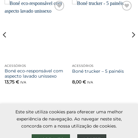
Favoritar
Favoritar
ACESSÓRIOS
ACESSÓRIOS
Boné eco-responsável com
Boné trucker – 5 painéis
aspecto lavado unissexo
13,75
€
8,00
€
IVA
IVA
Este site utiliza cookies para oferecer uma melhor
Visa
MasterCard
Cash
Apple
Credit
Google
experiência de navegação. Ao navegar neste site,
On
Pay
Card
Pay
concorda com a nossa utilização de cookies.
Kadhun
Termos e condições
Livro de reclamações
Delivery
2
Política de privacidade
Contacto
FAQ