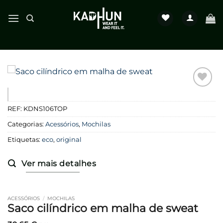
Skip
to
content
Favoritar
REF:
KDNS106TOP
Categorias:
Acessórios
,
Mochilas
Etiquetas:
eco
,
original
Ver mais detalhes
ACESSÓRIOS
/
MOCHILAS
Saco cilíndrico em malha de sweat