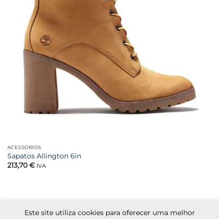
ACESSÓRIOS
Sapatos Allington 6in
213,70
€
IVA
Este site utiliza cookies para oferecer uma melhor
Visa
MasterCard
Cash
Apple
Credit
Google