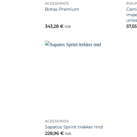
ACESSÓRIOS
ROUP
Cami
Botas Premium
impe
unis
343,28
€
57,5
IVA
Favoritar
ACESSÓRIOS
Sapatos Sprint trekker mid
228,96
€
IVA