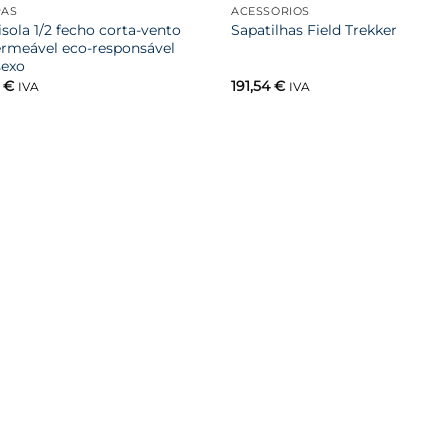
AS
ACESSÓRIOS
sola 1/2 fecho corta-vento
Sapatilhas Field Trekker
rmeável eco-responsável
sexo
5
€
191,54
€
IVA
IVA