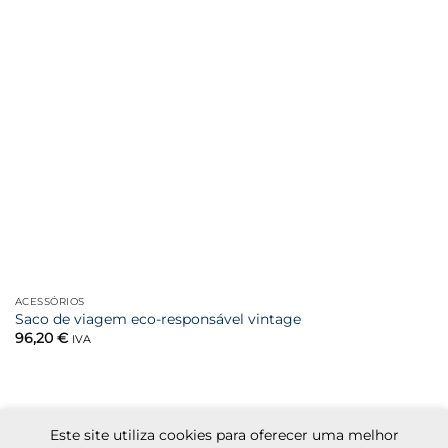
ACESSÓRIOS
Saco de viagem eco-responsável vintage
96,20
€
IVA
Este site utiliza cookies para oferecer uma melhor
Visa
MasterCard
Cash
Apple
Credit
Google