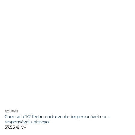
ROUPAS
Camisola 1/2 fecho corta-vento impermeável eco-
responsável unissexo
57,55
€
IVA