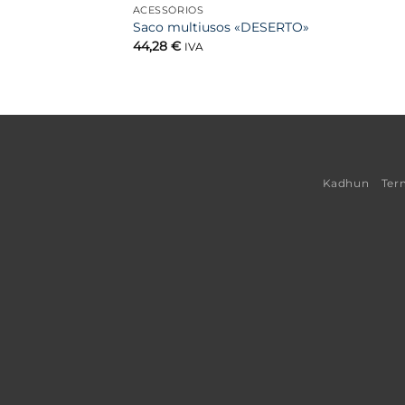
ACESSÓRIOS
Saco multiusos «DESERTO»
44,28
€
IVA
Kadhun
Ter