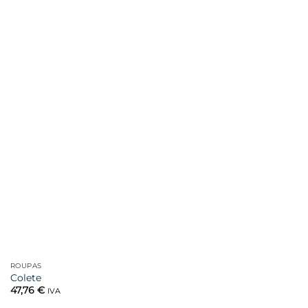
Favoritar
ROUPAS
Colete
47,76
€
IVA