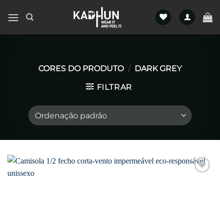
Skip
to
content
CORES DO PRODUTO
/
DARK GREY
FILTRAR
Favoritar