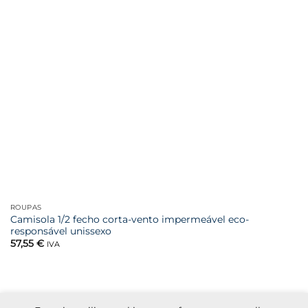
ROUPAS
Camisola 1/2 fecho corta-vento impermeável eco-
responsável unissexo
57,55
€
IVA