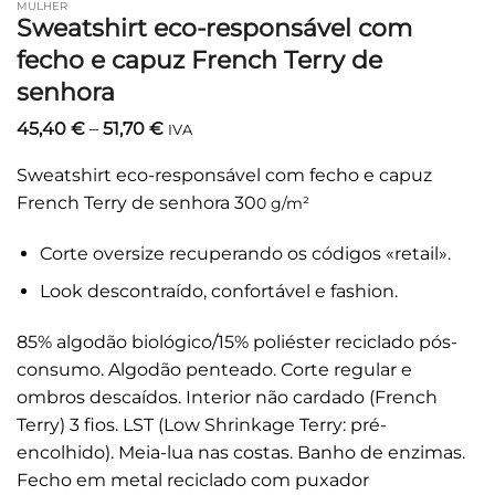
MULHER
Sweatshirt eco-responsável com
fecho e capuz French Terry de
senhora
Price
45,40
€
–
51,70
€
IVA
range:
45,40 €
Sweatshirt eco-responsável com fecho e capuz
through
51,70 €
French Terry de senhora 30
0 g/m²
Corte oversize recuperando os códigos «retail».
Look descontraído, confortável e fashion.
85% algodão biológico/15% poliéster reciclado pós-
consumo. Algodão penteado. Corte regular e
ombros descaídos. Interior não cardado (French
Terry) 3 fios. LST (Low Shrinkage Terry: pré-
encolhido). Meia-lua nas costas. Banho de enzimas.
Fecho em metal reciclado com puxador