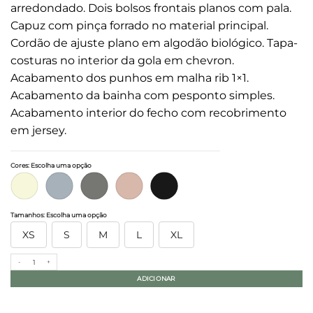
arredondado. Dois bolsos frontais planos com pala.
Capuz com pinça forrado no material principal.
Cordão de ajuste plano em algodão biológico. Tapa-
costuras no interior da gola em chevron.
Acabamento dos punhos em malha rib 1×1.
Acabamento da bainha com pesponto simples.
Acabamento interior do fecho com recobrimento
em jersey.
Cores
:
Escolha uma opção
Tamanhos
:
Escolha uma opção
XS
S
M
L
XL
Quantidade de Sweatshirt eco-responsável com fecho e capuz French Terry de senhora
ADICIONAR