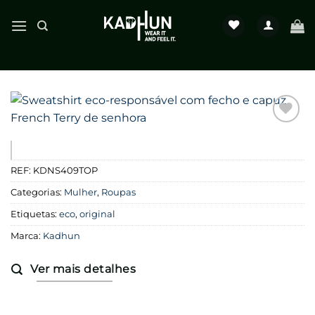
Skip
to
content
Favoritar
REF:
KDNS409TOP
Categorias:
Mulher
,
Roupas
Etiquetas:
eco
,
original
Marca:
Kadhun
Ver mais detalhes