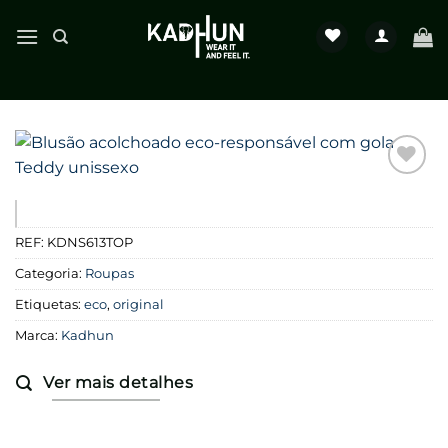
Skip
to
content
Favoritar
REF:
KDNS613TOP
Categoria:
Roupas
Etiquetas:
eco
,
original
Marca:
Kadhun
Ver mais detalhes