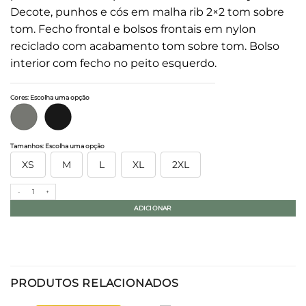
Decote, punhos e cós em malha rib 2×2 tom sobre
tom. Fecho frontal e bolsos frontais em nylon
reciclado com acabamento tom sobre tom. Bolso
interior com fecho no peito esquerdo.
Cores
:
Escolha uma opção
Tamanhos
:
Escolha uma opção
XS
M
L
XL
2XL
Quantidade de Blusão acolchoado eco-responsável com gola Teddy unissexo
ADICIONAR
PRODUTOS RELACIONADOS