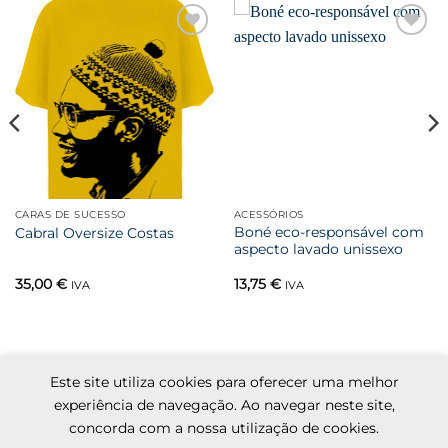
Favoritar
Favoritar
CARAS DE SUCESSO
ACESSÓRIOS
Boné eco-responsável com
Cabral Oversize Costas
aspecto lavado unissexo
35,00
€
13,75
€
IVA
IVA
Este site utiliza cookies para oferecer uma melhor
Visa
MasterCard
Cash
Apple
Credit
Google
experiência de navegação. Ao navegar neste site,
On
Pay
Card
Pay
concorda com a nossa utilização de cookies.
Kadhun
Termos e condições
Livro de reclamações
Delivery
2